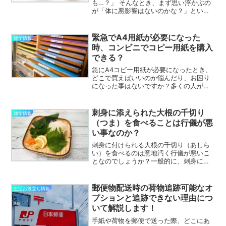
も…？」 そんなとき、まず思い浮かぶの
が「体に悪影響はないのかな？」という
不安ですよね。特に、細菌などの食中毒
リスクが気になる方も多いのではないで
しょうか。一方で、「卵の殻って実は栄
緊急でA4用紙が必要になった
雑学情報
養があるって聞いたことが...
時、コンビニでコピー用紙を購入
できる？
急にA4コピー用紙が必要になったとき、
どこで買えばいいのか悩んだり、お困り
になった事はないですか？多くの人がコ
ンビニで購入できると思うかもしれませ
んが、全ての店舗で扱っているわけでは
ないことや、他の販売店舗との価格差が
刺身に添えられた大根の千切り
雑学情報
気になることでしょう。...
（つま）を食べることは行儀が悪
い事なのか？
刺身に付けられる大根の千切り（あしら
い）を食べるのは意地汚く行儀が悪いこ
となのでしょうか？一般的に、刺身に添
えられている大根の千切りを食べるか、
残すかについては意見が分かれるところ
です。食べるという人は「さっぱりして
郵便物配送時の荷物追跡可能なオ
生活お役立ち情報
いて美味しい」という方が...
プションと追跡できない理由につ
いて解説します！
手紙や荷物を郵便で送った際、どこにあ