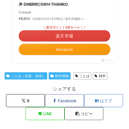
丼 DNBRRCSWH THANKO
Craseal
¥8,600
（2026/01/24 13:01時点 | 楽天市場調べ）
＼楽天ポイント4倍セール！／
楽天市場
Amazon
ポチップ
ことば（言葉、表現）
雑学情報
ことば
雑学
シェアする
X
Facebook
はてブ
LINE
コピー