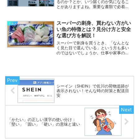
るのか？とか、いつ届くのか気になるこ
とがありますよね。重要な書類で必着指
定が有るものだと、単に発送（ポスト投
函）だけしても安心できません。送る際
に配達予定日を確認する事は当然とし
スーパーの刺身、買わない方がい
グルメ
て、郵便物が現時点でどこに...
い魚の特徴とは？見分け方と安全
な選び方を解説！
スーパーで刺身を買うとき、「なんとな
く見た目で選んでいる」という方も多い
のではないでしょうか。仕事や家事の合
間に急いで買い物をしていると、つい価
格や量だけで決めてしまうこともありま
すよね。実は、刺身の鮮度はパックの中
の様子からある程度見分け...
シーイン（SHEIN）で佐川の荷物追跡が
表示されない！そんな時の対策と配送目
安
「かたい」の正しい漢字の使い分け：
「堅い」「固い」「硬い」の意味と違い