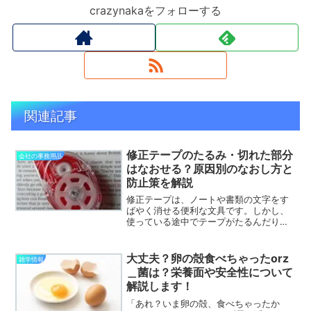
crazynakaをフォローする
関連記事
修正テープのたるみ・切れた部分
会社の事務用品
はなおせる？原因別のなおし方と
防止策を解説
修正テープは、ノートや書類の文字をす
ばやく消せる便利な文具です。しかし、
使っている途中でテープがたるんだり、
先端から外れたり、途中で切れたりする
と、急に使えなくなって困ってしまいま
す。まだ中身が残っているのに、引いて
大丈夫？卵の殻食べちゃったorz
雑学情報
も白いテープが紙につかな...
＿菌は？栄養面や安全性について
解説します！
「あれ？いま卵の殻、食べちゃったか