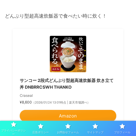
どんぶり型超高速炊飯器で食べたい時に炊く！
サンコー 2段式どんぶり型超高速炊飯器 炊き立て
丼 DNBRRCSWH THANKO
Craseal
¥8,600
（2026/01/24 13:01時点 | 楽天市場調べ）
Amazon
楽天市場
プライバシーポリシ
広告ポリシー
お問合せフォーム
サイトマップ
プロフィール
ー