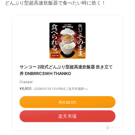
どんぶり型超高速炊飯器で食べたい時に炊く！
サンコー 2段式どんぶり型超高速炊飯器 炊き立て
丼 DNBRRCSWH THANKO
Craseal
¥8,600
（2026/01/24 13:01時点 | 楽天市場調べ）
Amazon
楽天市場
ポチップ