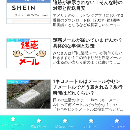
追跡が表示されない！そんな時の
対策と配送目安
アメリカのショッピングアプリにおいて3
番目のダウンロード数（2021年第1四半
期実績）となるなど成長著しいシーイ
ン！（以下 SHEINとします）幅広い年齢
層に向けた品ぞろえで安価に購入出来た
り、返品交換に対応しているなど、近年
迷惑メールが届いていませんか？
生活お役立ち情報
日本でも着実に...
具体的な事例と対策
みなさんは1日に迷惑メールが何件くらい
届きますか？この始まりだと迷惑メール
が来るのが当たり前のように書いてしま
いましたが、実際、呆れるくらい多いの
が現実です。迷惑メールが届くと、開け
てはいけないとわかっていながら不安に
1キロメートルはメートルやセン
なってメールを開けてし...
生活お役立ち情報
チメートルでどう表される？歩行
時間はどれくらい？
日々の生活の中で、「1km（キロメート
ル）って何メートルだったかな？」や
「1kmをセンチメートルに換算するとど
うなるの？」さらには「歩いて1kmを進
むのにどれぐらいの時間がかかるのか
な？」など、単位に関する疑問が頭に浮
ラ・ムーの惣菜は安くて美味し
プライバシーポリシ
ラ・ムー関連
広告ポリシー
お問合せフォーム
サイトマップ
プロフィール
かぶことがありますよね...
ー