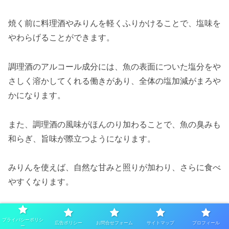
焼く前に料理酒やみりんを軽くふりかけることで、塩味を
やわらげることができます。
調理酒のアルコール成分には、魚の表面についた塩分をや
さしく溶かしてくれる働きがあり、全体の塩加減がまろや
かになります。
また、調理酒の風味がほんのり加わることで、魚の臭みも
和らぎ、旨味が際立つようになります。
みりんを使えば、自然な甘みと照りが加わり、さらに食べ
やすくなります。
とくに、焼き魚にしたときにみりんの効果で表面に軽く焦
プライバシーポリシ
広告ポリシー
お問合せフォーム
サイトマップ
プロフィール
げ目がついて香ばしく仕上がるのも魅力です。
ー