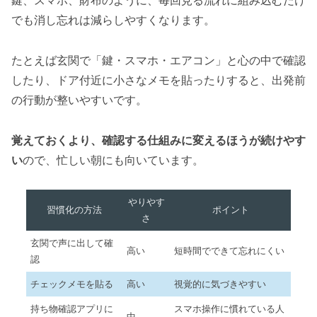
鍵、スマホ、財布のように、毎回見る流れに組み込むだけ
でも消し忘れは減らしやすくなります。
たとえば玄関で「鍵・スマホ・エアコン」と心の中で確認
したり、ドア付近に小さなメモを貼ったりすると、出発前
の行動が整いやすいです。
覚えておくより、確認する仕組みに変えるほうが続けやす
い
ので、忙しい朝にも向いています。
やりやす
習慣化の方法
ポイント
さ
玄関で声に出して確
高い
短時間でできて忘れにくい
認
チェックメモを貼る
高い
視覚的に気づきやすい
持ち物確認アプリに
スマホ操作に慣れている人
中